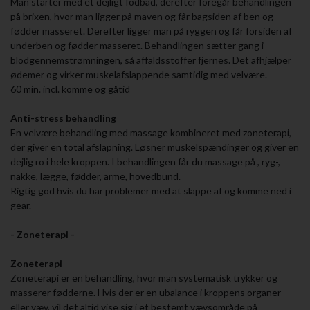
Man starter med et dejligt fodbad, derefter foregår behandlingen
på brixen, hvor man ligger på maven og får bagsiden af ben og
fødder masseret. Derefter ligger man på ryggen og får forsiden af
underben og fødder masseret. Behandlingen sætter gang i
blodgennemstrømningen, så affaldsstoffer fjernes. Det afhjælper
ødemer og virker muskelafslappende samtidig med velvære.
60 min. incl. komme og gåtid
Anti-stress behandling
En velvære behandling med massage kombineret med zoneterapi,
der giver en total afslapning. Løsner muskelspændinger og giver en
dejlig ro i hele kroppen. I behandlingen får du massage på , ryg-,
nakke, lægge, fødder, arme, hovedbund.
Rigtig god hvis du har problemer med at slappe af og komme ned i
gear.
- Zoneterapi -
Zoneterapi
Zoneterapi er en behandling, hvor man systematisk trykker og
masserer fødderne. Hvis der er en ubalance i kroppens organer
eller væv, vil det altid vise sig i et bestemt vævsområde på