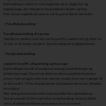
Behandlingen afsluttes med negleolie og en dejlig fod- og
lægmassage, der stimulerer blodomløbet i fødder og ben.
Hvis du har neglelak på tæerne, må du gerne fjerne det inden.
- Paraffinbehandling -
Paraffinbehandling af hænder
Hænderne sænkes ned i det varme paraffin, pakkes ind og efter ca.
15 min. er de bløde og lækre. Speciel velegnet til gigtpatienter.
- Ansigtsbehandling -
Japansk Facelift, afspænding og massage
Behandlingen består af ansigtszoneterapi, lymfedrænage og
ansigtsmassage. Derudover gives en ekstra muskelstimulation
enten i hele ansigtet eller hvis man har steder, hvor man trænger til
et ekstra løft. Virker afspændende og afslappende og kan afhjælpe
hovedpine.
Man skal gerne komme uden makeup heller ikke øjenmakeup.
Det er normalt at blive træt efter en behandling. Husk at drikke
vand, så affaldsstofferne kan komme ud af systemet.