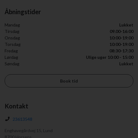
Åbningstider
Mandag
Lukket
Tirsdag
09.00-16:00
Onsdag
10:00-19:00
Torsdag
10:00-19:00
Fredag
08:30-17:30
Lørdag
Ulige uger 10:00 - 15:00
Søndag
Lukket
Book tid
Kontakt
23613548
Enghavegårdvej 15, Lund
8700 Horsens