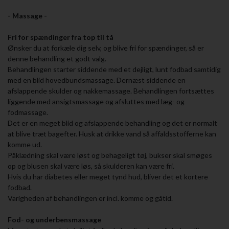
- Massage -
Fri for spændinger fra top til tå
Ønsker du at forkæle dig selv, og blive fri for spændinger, så er
denne behandling et godt valg.
Behandlingen starter siddende med et dejligt, lunt fodbad samtidig
med en blid hovedbundsmassage. Dernæst siddende en
afslappende skulder og nakkemassage. Behandlingen fortsættes
liggende med ansigtsmassage og afsluttes med læg- og
fodmassage.
Det er en meget blid og afslappende behandling og det er normalt
at blive træt bagefter. Husk at drikke vand så affaldsstofferne kan
komme ud.
Påklædning skal være løst og behageligt tøj, bukser skal smøges
op og blusen skal være løs, så skulderen kan være fri.
Hvis du har diabetes eller meget tynd hud, bliver det et kortere
fodbad.
Varigheden af behandlingen er incl. komme og gåtid.
Fod- og underbensmassage